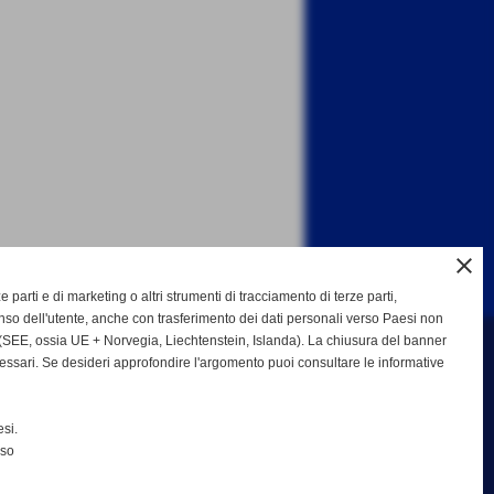
close
ze parti e di marketing o altri strumenti di tracciamento di terze parti,
so dell'utente, anche con trasferimento dei dati personali verso Paesi non
SEE, ossia UE + Norvegia, Liechtenstein, Islanda). La chiusura del banner
cessari. Se desideri approfondire l'argomento puoi consultare le informative
b Bisenzio asd
si.
nso