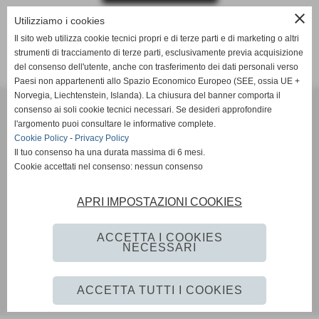
close
Utilizziamo i cookies
Il sito web utilizza cookie tecnici propri e di terze parti e di marketing o altri
strumenti di tracciamento di terze parti, esclusivamente previa acquisizione
del consenso dell'utente, anche con trasferimento dei dati personali verso
Paesi non appartenenti allo Spazio Economico Europeo (SEE, ossia UE +
Norvegia, Liechtenstein, Islanda). La chiusura del banner comporta il
Tennis Club Bisenzio ASD
consenso ai soli cookie tecnici necessari. Se desideri approfondire
Via Ada Negri, 15 - 59100 - Prato
l'argomento puoi consultare le informative complete.
P.I. 01526410970 C.F 92006510488
Cookie Policy
-
Privacy Policy
Codice univoco: M5UXCR1
Il tuo consenso ha una durata massima di 6 mesi.
Coordinate bancarie: Banco Desio IBAN IT11A0344002811000000510100 -
Cookie accettati nel consenso: nessun consenso
Intestato a Tennis Club Bisenzio asd
Tel. 0574/46.56.49
APRI IMPOSTAZIONI COOKIES
Pec: tennisclubbisenzio@pec.it
Mail:
info@tcbisenzio.it
direzione@tcbisenzio.it
ACCETTA I COOKIES
NECESSARI
Privacy Policy
-
Cookie Policy
ACCETTA TUTTI I COOKIES
Realizzazione siti web www.sitoper.it