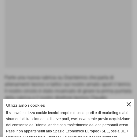
Parte una nuova rubrica su Grantennis che parla di
allenamenti tecnici e tattici sul nostro amato sport il tennis.
Il nostro circolo è stato incaricato di girare la prima puntata
della rubrica e il nostro direttore tecnico Claudio
close
Tagliafraschi ha effettuato la prima lezione basata sui
Utilizziamo i cookies
carichi di resistenza.
Il sito web utilizza cookie tecnici propri e di terze parti e di marketing o altri
strumenti di tracciamento di terze parti, esclusivamente previa acquisizione
<< PRECEDENTE
SUCCESSIVO >>
del consenso dell'utente, anche con trasferimento dei dati personali verso
Paesi non appartenenti allo Spazio Economico Europeo (SEE, ossia UE +