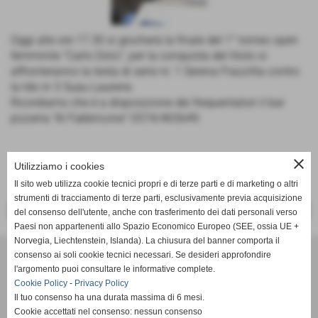
Oggi alle ore 17.30 si giocherà la finale del 1° torneo open
femminile "Carlo Dolci", per la conquista del titolo si
affronteranno la testa di serie nr. 1 Serena Frazzitta contro
la tds nr 3 Suau Laurene.
Ricordiamo che è a disposizione dei frequentatori il bar
pizzeria "Al Fabbricone" 0574/465649.
close
Utilizziamo i cookies
Il sito web utilizza cookie tecnici propri e di terze parti e di marketing o altri
strumenti di tracciamento di terze parti, esclusivamente previa acquisizione
<< PRECEDENTE
SUCCESSIVO >>
del consenso dell'utente, anche con trasferimento dei dati personali verso
Paesi non appartenenti allo Spazio Economico Europeo (SEE, ossia UE +
Norvegia, Liechtenstein, Islanda). La chiusura del banner comporta il
Tennis Club Bisenzio ASD
consenso ai soli cookie tecnici necessari. Se desideri approfondire
Via Ada Negri, 15 - 59100 - Prato
l'argomento puoi consultare le informative complete.
P.I. 01526410970 C.F 92006510488
Cookie Policy
-
Privacy Policy
Il tuo consenso ha una durata massima di 6 mesi.
Codice univoco: M5UXCR1
Cookie accettati nel consenso: nessun consenso
Coordinate bancarie: Banco Desio IBAN IT11A0344002811000000510100 -