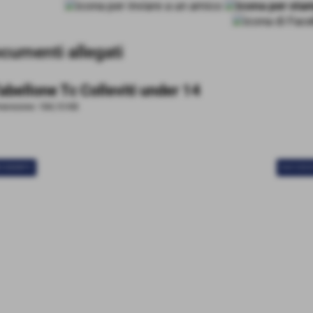
cumenti allegati
abellone Tc Colleviti under 14
ensione: 184,10 KB
ECEDENTE
SUCCESS