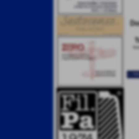
Do
T
Dim
<< PR