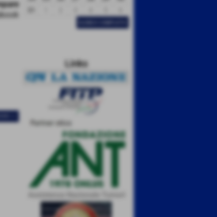
31
1
2
3
4
5
6
ELENCO COMPLETO
Links
IVO >>