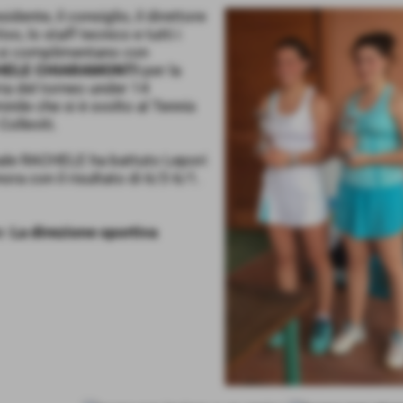
sidente, il consiglio, il direttore
ivo, lo staff tecnico e tutti i
 si complimentano con
HELE CHIARAMONTI
per la
ria del torneo under 14
nile che si è svolto al Tennis
Colleviti.
nale RACHELE ha battuto Lepori
ora con il risultato di 6/3 6/1.
e:
La direzione sportiva