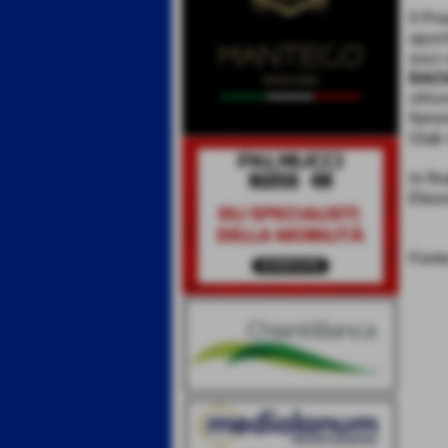
Il Pre
sport
soci
RAC
vitto
femmi
Club 
In fi
Eleon
Font