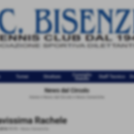
Consiglio
e
Tornei
Strutture
Staff Tecnico
D
Statuto
News dal Circolo
Home
>
News dal Circolo
>
News Generiche
avissima Rachele
2016 11:11
-
News Generiche