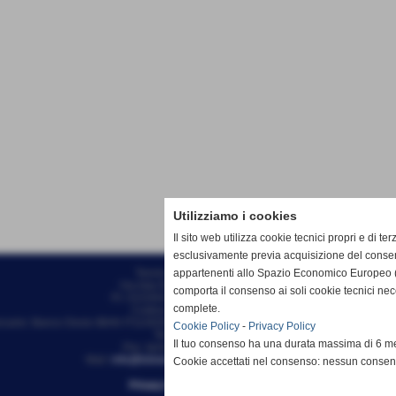
Utilizziamo i cookies
Il sito web utilizza cookie tecnici propri e di ter
esclusivamente previa acquisizione del consen
appartenenti allo Spazio Economico Europeo (
Tennis Club Bisenzio ASD
Via Ada Negri, 15 - 59100 - Prato
comporta il consenso ai soli cookie tecnici ne
P.I. 01526410970 C.F 92006510488
complete.
Codice univoco: M5UXCR1
ncarie: Banco Desio IBAN IT11A0344002811000000510100 - Intestato a Tennis Clu
Cookie Policy
-
Privacy Policy
Tel. 0574/46.56.49
Il tuo consenso ha una durata massima di 6 me
Pec: tennisclubbisenzio@pec.it
Mail:
info@tcbisenzio.it
direzione@tcbisenzio.it
Cookie accettati nel consenso: nessun conse
Privacy Policy
-
Cookie Policy