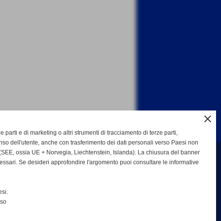
close
ze parti e di marketing o altri strumenti di tracciamento di terze parti,
so dell'utente, anche con trasferimento dei dati personali verso Paesi non
SEE, ossia UE + Norvegia, Liechtenstein, Islanda). La chiusura del banner
cessari. Se desideri approfondire l'argomento puoi consultare le informative
b Bisenzio asd
si.
nso