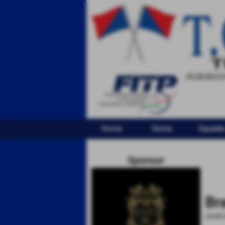
Home
Storia
Squadr
Sponsor
Br
23-05-