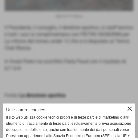
Signorini Tc Massa
Il Presidente, il consiglio, il direttore sportivo, lo staff tecnico
e tutti i soci si complimentano con PIETRO SIGNORINI per
La vittoria del torneo under 12 che si è disputato al Tennis
Club Massa.
In finale Pietro ha sconfitto Paita Pavel con il risultato di
6/1 6/4.
Fonte:
La direzione sportiva
close
Utilizziamo i cookies
Il sito web utilizza cookie tecnici propri e di terze parti e di marketing o altri
strumenti di tracciamento di terze parti, esclusivamente previa acquisizione
<< PRECEDENTE
SUCCESSIVO >>
del consenso dell'utente, anche con trasferimento dei dati personali verso
Paesi non appartenenti allo Spazio Economico Europeo (SEE, ossia UE +