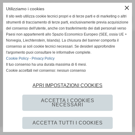
Fiesole tennis "B" Vs Tc Bisenzio
close
Utilizziamo i cookies
Il sito web utilizza cookie tecnici propri e di terze parti e di marketing o altri
<< PRECEDENTE
SUCCESSIVO >>
strumenti di tracciamento di terze parti, esclusivamente previa acquisizione
del consenso dell'utente, anche con trasferimento dei dati personali verso
Paesi non appartenenti allo Spazio Economico Europeo (SEE, ossia UE +
Tennis Club Bisenzio ASD
Norvegia, Liechtenstein, Islanda). La chiusura del banner comporta il
Via Ada Negri, 15 - 59100 - Prato
consenso ai soli cookie tecnici necessari. Se desideri approfondire
P.I. 01526410970 C.F 92006510488
l'argomento puoi consultare le informative complete.
Codice univoco: M5UXCR1
Cookie Policy
-
Privacy Policy
Coordinate bancarie: Banco Desio IBAN IT11A0344002811000000510100 -
Il tuo consenso ha una durata massima di 6 mesi.
Intestato a Tennis Club Bisenzio asd
Cookie accettati nel consenso: nessun consenso
Tel. 0574/46.56.49
Pec: tennisclubbisenzio@pec.it
APRI IMPOSTAZIONI COOKIES
Mail:
info@tcbisenzio.it
direzione@tcbisenzio.it
ACCETTA I COOKIES
Privacy Policy
-
Cookie Policy
NECESSARI
Realizzazione siti web www.sitoper.it
ACCETTA TUTTI I COOKIES