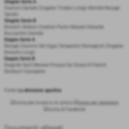
Singolo Serie A
Giannini Daniele Zingales Tindaro Longo Michele Becagli
Sandro
Singolo Serie B
Bonechi Stefano Ovattoni Paolo Messeri Edoardo
Bucciantini Daniele
Doppio Serie A
Becagli-Giannini Del Gigia-Tempestini Romagnoli-Zingales
Bonechi-Longo
Doppio Serie B
Biagiotti-Seclì Messeri-Pinassi De Chiara R-Freschi
Bardazzi-Cascapera
Fonte:
La direzione sportiva
Documenti allegati