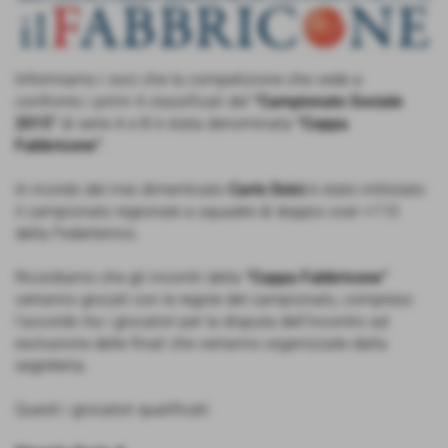
Informiamo i soci che la competizione che vede a
confronto i primi 4 classificati del
“Campionato Sociale
2015”
di serie A e B è stata denominata
“Coppa
Fabbricone”
.
In ricordo del mai dimenticato
Carlo Dolci
è stato intitolato
il campionato regionale a squadre di doppio over +110
della Federtennis.
Ricordiamo che gli incontri della
“Coppa Fabbricone”
verranno giocati con le regole del campionato, compreso
l’accordo tra i giocatori per la disputa dell’incontro ad
esclusione delle finali che verranno organizzate dalla
segreteria.
Questi i giocatori qualificati: