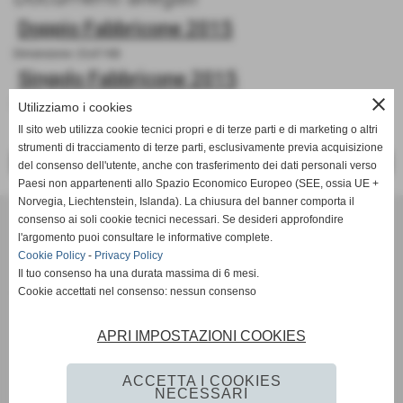
Doppio Fabbricone 2015
Dimensione: 23,47 KB
Singolo Fabbricone 2015
close
Dimensione: 23,45 KB
Utilizziamo i cookies
Il sito web utilizza cookie tecnici propri e di terze parti e di marketing o altri
strumenti di tracciamento di terze parti, esclusivamente previa acquisizione
<< PRECEDENTE
SUCCESSIVO >>
del consenso dell'utente, anche con trasferimento dei dati personali verso
Paesi non appartenenti allo Spazio Economico Europeo (SEE, ossia UE +
Norvegia, Liechtenstein, Islanda). La chiusura del banner comporta il
Tennis Club Bisenzio ASD
consenso ai soli cookie tecnici necessari. Se desideri approfondire
Via Ada Negri, 15 - 59100 - Prato
l'argomento puoi consultare le informative complete.
P.I. 01526410970 C.F 92006510488
Cookie Policy
-
Privacy Policy
Codice univoco: M5UXCR1
Il tuo consenso ha una durata massima di 6 mesi.
Cookie accettati nel consenso: nessun consenso
Coordinate bancarie: Banco Desio IBAN IT11A0344002811000000510100 -
Intestato a Tennis Club Bisenzio asd
Tel. 0574/46.56.49
APRI IMPOSTAZIONI COOKIES
Pec: tennisclubbisenzio@pec.it
Mail:
info@tcbisenzio.it
direzione@tcbisenzio.it
ACCETTA I COOKIES
NECESSARI