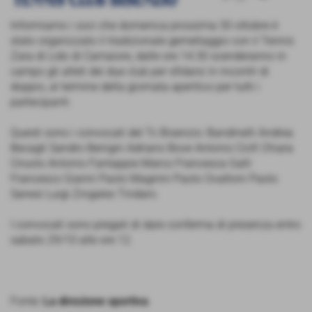
Informiamo i soci che domenica prossima 30 ottobre è
stato organizzato il tradizionale gemellaggio con il Tennis
Zara di Lido di Camaiore, dalle ore 14.30 scenderanno in
campo gli atleti dei due club per sfidarsi in incontri di
doppio, al termine della giornata aperitivo per tutti i
partecipanti.
Questi sono i convocati del Tc Bisenzio: Bandinelli Andrea
Becagli Sandro Benigni Adriano Bove Antonio Ciofi Chiara
Ciruolo Antonio Fantappie Marco Francesca Galli
Francesco Gianni Paolo Magnini Paolo Ovattoni Paolo
Sanesi Luigi Zingales Tindaro.
I convocati sono pregati di dare conferma di presenza entro
sabato 29/10 alle ore 12.
Fonte:
La direzione sportiva