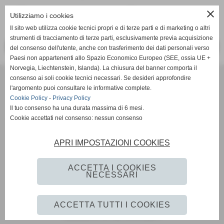
close
Utilizziamo i cookies
Il sito web utilizza cookie tecnici propri e di terze parti e di marketing o altri
strumenti di tracciamento di terze parti, esclusivamente previa acquisizione
<< PRECEDENTE
SUCCESSIVO >>
del consenso dell'utente, anche con trasferimento dei dati personali verso
Paesi non appartenenti allo Spazio Economico Europeo (SEE, ossia UE +
Norvegia, Liechtenstein, Islanda). La chiusura del banner comporta il
Tennis Club Bisenzio ASD
consenso ai soli cookie tecnici necessari. Se desideri approfondire
Via Ada Negri, 15 - 59100 - Prato
l'argomento puoi consultare le informative complete.
P.I. 01526410970 C.F 92006510488
Cookie Policy
-
Privacy Policy
Codice univoco: M5UXCR1
Il tuo consenso ha una durata massima di 6 mesi.
Cookie accettati nel consenso: nessun consenso
Coordinate bancarie: Banco Desio IBAN IT11A0344002811000000510100 -
Intestato a Tennis Club Bisenzio asd
Tel. 0574/46.56.49
APRI IMPOSTAZIONI COOKIES
Pec: tennisclubbisenzio@pec.it
Mail:
info@tcbisenzio.it
direzione@tcbisenzio.it
ACCETTA I COOKIES
NECESSARI
Privacy Policy
-
Cookie Policy
ACCETTA TUTTI I COOKIES
Realizzazione siti web www.sitoper.it