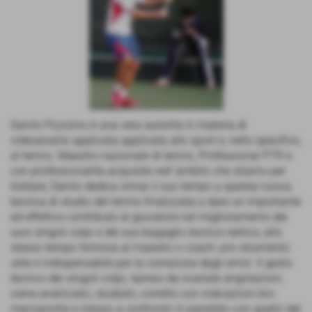
Danilo Pizzorno è una vera autorità in materia di
videoanalisi applicata applicata allo sport e, nello specifico,
al tennis. Maestro nazionale di tennis, Professional PTR e
con professionalità acquisite nell´ambito che stiamo per
trattare, Danilo dedica ormai il suo tempo a questa nuova
tecnica di studio del tennis finalizzata a dare un importante
ed effettivo contributo al giocatore nel miglioramento dei
suoi singoli colpi e del suo bagaglio tecnico-tattico; allo
stesso tempo fornisce al maestro o coach uno strumento
utile e indispensabile per la correzione degli errori. Il gesto
tecnico dei singoli colpi, ripreso da svariate angolazioni,
viene analizzato, studiato, corretto con indicazioni bio-
meccaniche e messo a confronto in parallelo con quello del