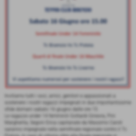
Invitiamo tutti i soci, amici, genitori e appassionati a
sostenere i nostri ragazzi impegnati in due importantissime
sfide domani sabato 16 giugno dalle ore 15.
Le ragazze under 14 femminili Gottardi Ginevra, Pini
Margherita, Segoni Erica capitanate da Massimo Caroti
saranno impegnate nella semifinale regionale contro il Tc
Pistoia, in caso di vittoria oltre alla finale regionale si