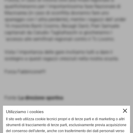
qualificheranno per l´importantissima fase Nazionale di
Macroarea (in caso di sconfitta dovranno fare uno
spareggio con l´altra perdente), mentre i ragazzi dell´under
16 maschile Banti Cosimo, Becagli Danil, Pieri Samuele
capitanati da Caludio Tagliafraschi si giocheranno l
´accesso alle semifinali regionali contro il Tc Livorno.
Vista l´importanza delle gare invitiamo tutti a dare il
sostegno a questi ragazzi cresciuti nella nostra scuola.
Forza Fabbricone!!!!
Fonte:
La direzione sportiva
close
Utilizziamo i cookies
Il sito web utilizza cookie tecnici propri e di terze parti e di marketing o altri
strumenti di tracciamento di terze parti, esclusivamente previa acquisizione
<< PRECEDENTE
SUCCESSIVO >>
del consenso dell'utente, anche con trasferimento dei dati personali verso