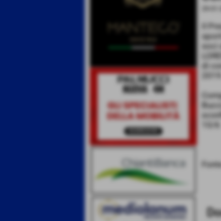
29-01-
Il Pre
sport
soci
LOREN
di co
2019
Compl
Bucci
sconf
10/6
Font
Do