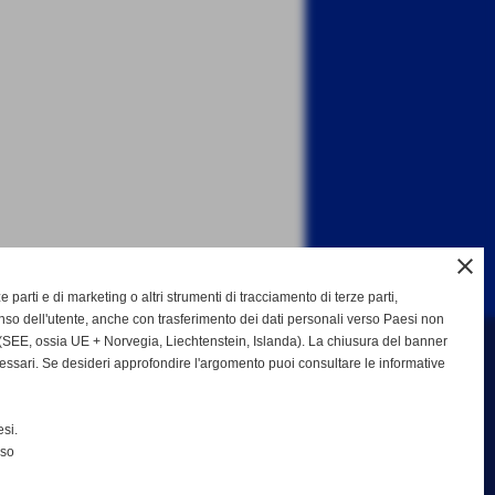
close
ze parti e di marketing o altri strumenti di tracciamento di terze parti,
so dell'utente, anche con trasferimento dei dati personali verso Paesi non
SEE, ossia UE + Norvegia, Liechtenstein, Islanda). La chiusura del banner
cessari. Se desideri approfondire l'argomento puoi consultare le informative
b Bisenzio asd
si.
nso