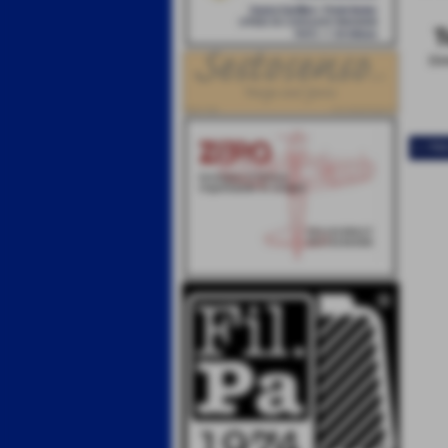
T
Dim
<< PR