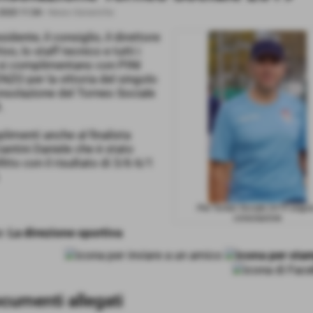
2020 11:34
-
News Generiche
sidente, il consiglio, il direttore
ivo, lo staff tecnico e tutti i
 si complimentano con PINI
ZO per la vittoria del singolo
nsolazione del Torneo Sociale
.
imenti anche al finalista
antini Daniele che è stato
itto con il risultato di 3/6 6/1
Pini Torneo Sociale 2019 singo
consolazione
e:
La direzione sportiva
cumenti allegati