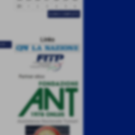
31
1
2
3
4
5
6
ELENCO COMPLETO
Links
IVO >>