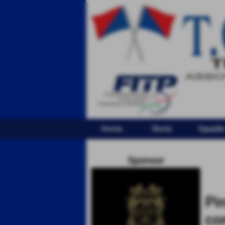
Home
Storia
Squadr
Sponsor
Pi
co