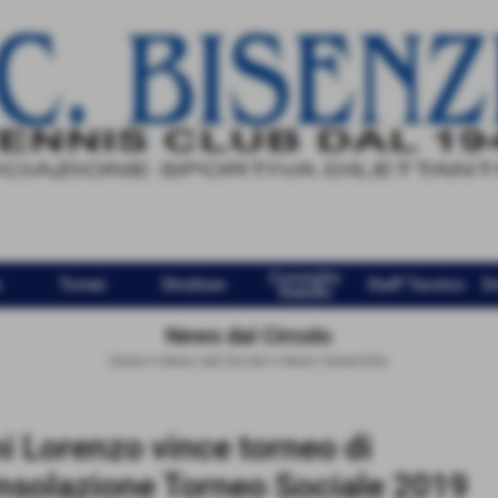
Consiglio
e
Tornei
Strutture
Staff Tecnico
D
Statuto
News dal Circolo
Home
>
News dal Circolo
>
News Generiche
ni Lorenzo vince torneo di
nsolazione Torneo Sociale 2019