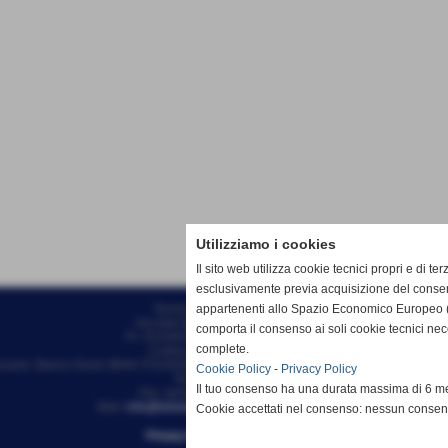
Utilizziamo i cookies
Il sito web utilizza cookie tecnici propri e di ter
esclusivamente previa acquisizione del consen
appartenenti allo Spazio Economico Europeo (
Tennis Club Bisenzio ASD
Via Ada Negri, 15 - 59100 - Prato
comporta il consenso ai soli cookie tecnici ne
P.I. 01526410970 C.F 92006510488
complete.
Codice univoco: M5UXCR1
ncarie: Banco Desio IBAN IT11A0344002811000000510100 - Intestato a Tennis Clu
Cookie Policy
-
Privacy Policy
Tel. 0574/46.56.49
Il tuo consenso ha una durata massima di 6 me
Pec: tennisclubbisenzio@pec.it
Mail:
info@tcbisenzio.it
direzione@tcbisenzio.it
Cookie accettati nel consenso: nessun conse
Privacy Policy
-
Cookie Policy