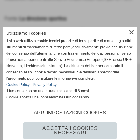
Fonte:
La direzione sportiva
close
Utilizziamo i cookies
Il sito web utilizza cookie tecnici propri e di terze parti e di marketing o altri
strumenti di tracciamento di terze parti, esclusivamente previa acquisizione
<< PRECEDENTE
SUCCESSIVO >>
del consenso dell'utente, anche con trasferimento dei dati personali verso
Paesi non appartenenti allo Spazio Economico Europeo (SEE, ossia UE +
Norvegia, Liechtenstein, Islanda). La chiusura del banner comporta il
Tennis Club Bisenzio ASD
consenso ai soli cookie tecnici necessari. Se desideri approfondire
Via Ada Negri, 15 - 59100 - Prato
l'argomento puoi consultare le informative complete.
P.I. 01526410970 C.F 92006510488
Cookie Policy
-
Privacy Policy
Codice univoco: M5UXCR1
Il tuo consenso ha una durata massima di 6 mesi.
Cookie accettati nel consenso: nessun consenso
Coordinate bancarie: Banco Desio IBAN IT11A0344002811000000510100 -
Intestato a Tennis Club Bisenzio asd
Tel. 0574/46.56.49
APRI IMPOSTAZIONI COOKIES
Pec: tennisclubbisenzio@pec.it
Mail:
info@tcbisenzio.it
direzione@tcbisenzio.it
ACCETTA I COOKIES
NECESSARI