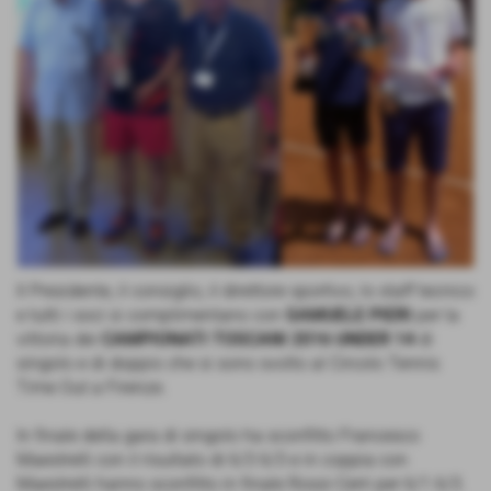
Il Presidente, il consiglio, il direttore sportivo, lo staff tecnico
e tutti i soci si complimentano con
SAMUELE PIERI
per la
vittoria dei
CAMPIONATI TOSCANI 2016 UNDER 14
di
singolo e di doppio che si sono svolto al Circolo Tennis
Time Out a Firenze.
In finale della gara di singolo ha sconfitto Francesco
Maestrelli con il risultato di 6/3 6/3 e in coppia con
Maestrelli hanno sconfitto in finale Rossi-Cerri per 6/1 6/3.