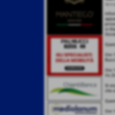
19-11-
Infor
appas
pros
si di
Socia
Ques
Ore 1
Bucci
Ore 1
Vs Z
Si st
che s
Ques
Ore 1