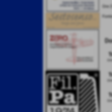
Ore 2
Font
Do
T
Dim
T
Dim
T
Dim