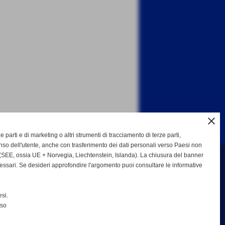
close
ze parti e di marketing o altri strumenti di tracciamento di terze parti,
so dell'utente, anche con trasferimento dei dati personali verso Paesi non
SEE, ossia UE + Norvegia, Liechtenstein, Islanda). La chiusura del banner
cessari. Se desideri approfondire l'argomento puoi consultare le informative
b Bisenzio asd
si.
nso