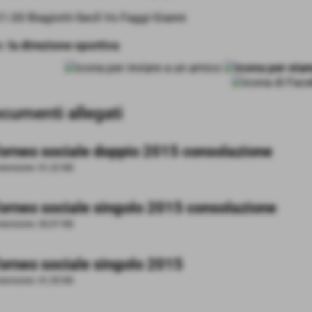
1.00 Biagiotti-Seclì Vs Faggi-Gianni
e:
la direzione sportiva
cumenti allegati
orneo sociale doppio 2015 consolazione
ensione: 31,22 KB
orneo sociale singolo 2015 consolazione
ensione: 33,97 KB
orneo sociale singolo 2015
ensione: 41,35 KB