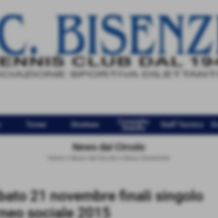
Consiglio
e
Tornei
Strutture
Staff Tecnico
D
Statuto
News dal Circolo
Home
>
News dal Circolo
>
News Generiche
bato 21 novembre finali singolo
rneo sociale 2015