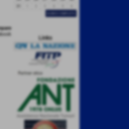
31
1
2
3
4
5
6
ELENCO COMPLETO
Links