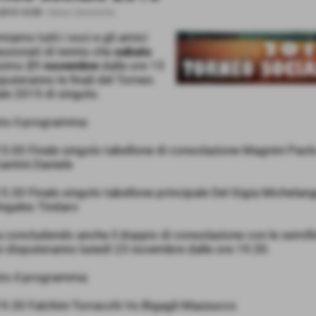
2015 10:59
-
News Generiche
miamo tutti i soci e gli amici
sionati di tennis che
sabato
simo
21 novembre
dalle ore 15
sputeranno le finali del Torneo
le 2015 di singolo.
to il programma:
5.00 Finale singolo tabellone di consolazione Magnini Paol
antini Daniele
5.30 Finale singolo tabellone principale Del Gigia Michelan
ingales Tindaro
a concludendo anche il doppio di consolazione con le semifi
i disputeranno lunedì 23 novembre dalle ore 19.30.
to il programma:
9.30 Falchini-Torracchi Vs Bigagli-Mazzucco