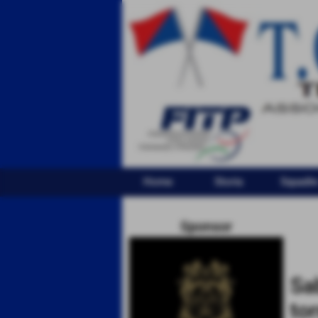
Home
Storia
Squadr
Sponsor
Sa
to