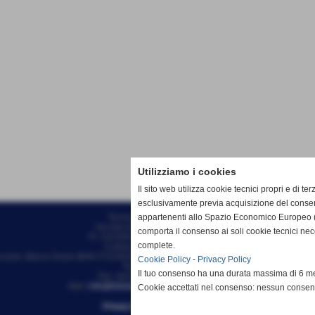
Utilizziamo i cookies
Il sito web utilizza cookie tecnici propri e di ter
esclusivamente previa acquisizione del consen
appartenenti allo Spazio Economico Europeo (
Tennis Club Bisenzio ASD
Via Ada Negri, 15 - 59100 - Prato
comporta il consenso ai soli cookie tecnici ne
P.I. 01526410970 C.F 92006510488
complete.
Codice univoco: M5UXCR1
ncarie: Banco Desio IBAN IT11A0344002811000000510100 - Intestato a Tennis Clu
Cookie Policy
-
Privacy Policy
Tel. 0574/46.56.49
Il tuo consenso ha una durata massima di 6 me
Pec: tennisclubbisenzio@pec.it
Mail:
info@tcbisenzio.it
direzione@tcbisenzio.it
Cookie accettati nel consenso: nessun conse
Privacy Policy
-
Cookie Policy