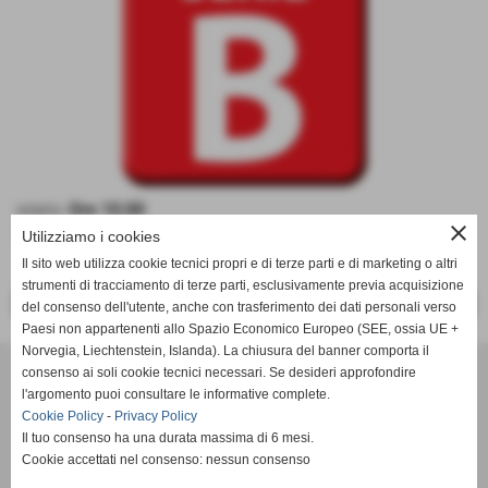
orario:
Ore 10.00
close
dove:
al circolo
Utilizziamo i cookies
Il sito web utilizza cookie tecnici propri e di terze parti e di marketing o altri
strumenti di tracciamento di terze parti, esclusivamente previa acquisizione
<< PRECEDENTE
SUCCESSIVO >>
del consenso dell'utente, anche con trasferimento dei dati personali verso
Paesi non appartenenti allo Spazio Economico Europeo (SEE, ossia UE +
Norvegia, Liechtenstein, Islanda). La chiusura del banner comporta il
Tennis Club Bisenzio ASD
consenso ai soli cookie tecnici necessari. Se desideri approfondire
Via Ada Negri, 15 - 59100 - Prato
l'argomento puoi consultare le informative complete.
P.I. 01526410970 C.F 92006510488
Cookie Policy
-
Privacy Policy
Codice univoco: M5UXCR1
Il tuo consenso ha una durata massima di 6 mesi.
Cookie accettati nel consenso: nessun consenso
Coordinate bancarie: Banco Desio IBAN IT11A0344002811000000510100 -
Intestato a Tennis Club Bisenzio asd