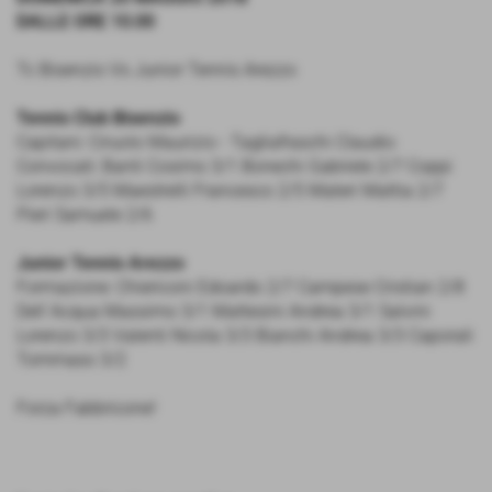
DALLE ORE 10.00
Tc Bisenzio Vs Junior Tennis Arezzo
Tennis Club Bisenzio
Capitani: Ciruolo Maurizio - Tagliafraschi Claudio
Convocati: Banti Cosimo 3/1 Bonechi Gabriele 2/7 Coppi
Lorenzo 3/5 Maestrelli Francesco 2/5 Materi Mattia 2/7
Pieri Samuele 2/6
Junior Tennis Arezzo
Formazione: Chiericoni Edoardo 2/7 Campese Cristian 2/8
Dell´Acqua Massimo 3/1 Mattesini Andrea 3/1 Salvini
Lorenzo 3/3 Valenti Nicola 3/3 Bianchi Andrea 3/3 Caporali
Tommaso 3/2
Forza Fabbricone!