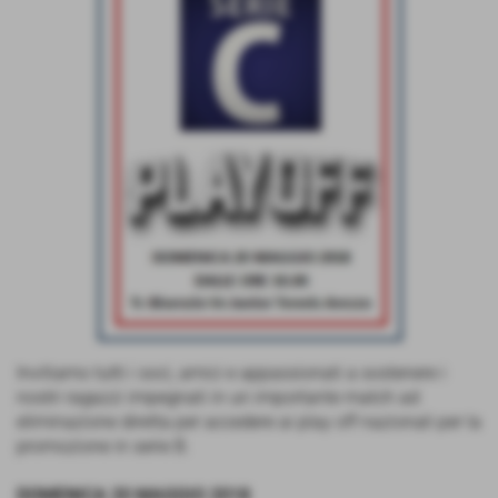
Invitiamo tutti i soci, amici e appassionati a sostenere i
nostri ragazzi impegnati in un importante match ad
eliminazione diretta per accedere ai play off nazionali per la
promozione in serie B.
DOMENICA 20 MAGGIO 2018