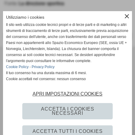
Fonte:
La direzione sportiva
close
Utilizziamo i cookies
Il sito web utilizza cookie tecnici propri e di terze parti e di marketing o altri
strumenti di tracciamento di terze parti, esclusivamente previa acquisizione
<< PRECEDENTE
SUCCESSIVO >>
del consenso dell'utente, anche con trasferimento dei dati personali verso
Paesi non appartenenti allo Spazio Economico Europeo (SEE, ossia UE +
Norvegia, Liechtenstein, Islanda). La chiusura del banner comporta il
Tennis Club Bisenzio ASD
consenso ai soli cookie tecnici necessari. Se desideri approfondire
Via Ada Negri, 15 - 59100 - Prato
l'argomento puoi consultare le informative complete.
P.I. 01526410970 C.F 92006510488
Cookie Policy
-
Privacy Policy
Il tuo consenso ha una durata massima di 6 mesi.
Codice univoco: M5UXCR1
Cookie accettati nel consenso: nessun consenso
Coordinate bancarie: Banco Desio IBAN IT11A0344002811000000510100 -
Intestato a Tennis Club Bisenzio asd
Tel. 0574/46.56.49
APRI IMPOSTAZIONI COOKIES
Pec: tennisclubbisenzio@pec.it
Mail:
info@tcbisenzio.it
direzione@tcbisenzio.it
ACCETTA I COOKIES
NECESSARI
Privacy Policy
-
Cookie Policy
ACCETTA TUTTI I COOKIES