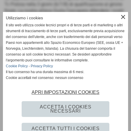
Tc Pistoia nella 3 giorni (6/7/8) di qualificazione al girone
finale. La nostra allieva Giulia Cascapera difenderà i nostri
close
colori e invitiamo tutti gli appassionati a sostenere con la
Utilizziamo i cookies
propria presenza la squadra.
Il sito web utilizza cookie tecnici propri e di terze parti e di marketing o altri
strumenti di tracciamento di terze parti, esclusivamente previa acquisizione
SUCCESSIVO >>
del consenso dell'utente, anche con trasferimento dei dati personali verso
Paesi non appartenenti allo Spazio Economico Europeo (SEE, ossia UE +
Norvegia, Liechtenstein, Islanda). La chiusura del banner comporta il
Tennis Club Bisenzio ASD
consenso ai soli cookie tecnici necessari. Se desideri approfondire
Via Ada Negri, 15 - 59100 - Prato
l'argomento puoi consultare le informative complete.
P.I. 01526410970 C.F 92006510488
Cookie Policy
-
Privacy Policy
Codice univoco: M5UXCR1
Il tuo consenso ha una durata massima di 6 mesi.
Cookie accettati nel consenso: nessun consenso
Coordinate bancarie: Banco Desio IBAN IT11A0344002811000000510100 -
Intestato a Tennis Club Bisenzio asd
Tel. 0574/46.56.49
APRI IMPOSTAZIONI COOKIES
Pec: tennisclubbisenzio@pec.it
Mail:
info@tcbisenzio.it
direzione@tcbisenzio.it
ACCETTA I COOKIES
NECESSARI
Privacy Policy
-
Cookie Policy
ACCETTA TUTTI I COOKIES