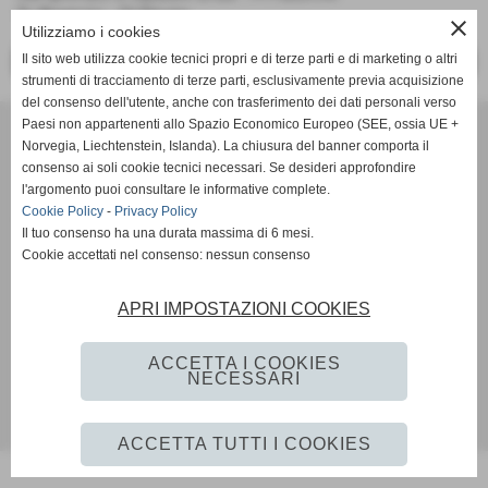
Tc Bisenzio - Ct Etruria
close
Utilizziamo i cookies
Il sito web utilizza cookie tecnici propri e di terze parti e di marketing o altri
<< PRECEDENTE
SUCCESSIVO >>
strumenti di tracciamento di terze parti, esclusivamente previa acquisizione
del consenso dell'utente, anche con trasferimento dei dati personali verso
Tennis Club Bisenzio ASD
Paesi non appartenenti allo Spazio Economico Europeo (SEE, ossia UE +
Norvegia, Liechtenstein, Islanda). La chiusura del banner comporta il
Via Ada Negri, 15 - 59100 - Prato
consenso ai soli cookie tecnici necessari. Se desideri approfondire
P.I. 01526410970 C.F 92006510488
l'argomento puoi consultare le informative complete.
Codice univoco: M5UXCR1
Cookie Policy
-
Privacy Policy
Coordinate bancarie: Banco Desio IBAN IT11A0344002811000000510100 -
Il tuo consenso ha una durata massima di 6 mesi.
Intestato a Tennis Club Bisenzio asd
Cookie accettati nel consenso: nessun consenso
Tel. 0574/46.56.49
Pec: tennisclubbisenzio@pec.it
APRI IMPOSTAZIONI COOKIES
Mail:
info@tcbisenzio.it
direzione@tcbisenzio.it
ACCETTA I COOKIES
Privacy Policy
-
Cookie Policy
NECESSARI
Realizzazione siti web www.sitoper.it
ACCETTA TUTTI I COOKIES