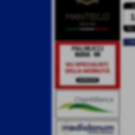
S
Mar
<< PR