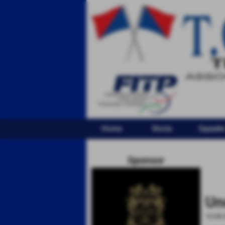
Home
Storia
Squadr
Sponsor
Un
12-03-