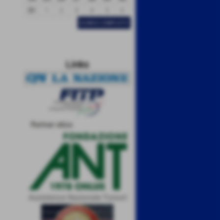
31
1
2
3
4
5
6
ELENCO COMPLETO
Links