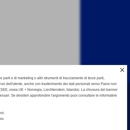
close
ze parti e di marketing o altri strumenti di tracciamento di terze parti,
so dell'utente, anche con trasferimento dei dati personali verso Paesi non
SEE, ossia UE + Norvegia, Liechtenstein, Islanda). La chiusura del banner
cessari. Se desideri approfondire l'argomento puoi consultare le informative
b Bisenzio asd
si.
nso