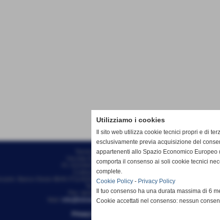
Utilizziamo i cookies
Il sito web utilizza cookie tecnici propri e di ter
esclusivamente previa acquisizione del consen
appartenenti allo Spazio Economico Europeo (
Tennis Club Bisenzio ASD
Via Ada Negri, 15 - 59100 - Prato
comporta il consenso ai soli cookie tecnici ne
P.I. 01526410970 C.F 92006510488
complete.
Codice univoco: M5UXCR1
ncarie: Banco Desio IBAN IT11A0344002811000000510100 - Intestato a Tennis Clu
Cookie Policy
-
Privacy Policy
Tel. 0574/46.56.49
Il tuo consenso ha una durata massima di 6 me
Pec: tennisclubbisenzio@pec.it
Mail:
info@tcbisenzio.it
direzione@tcbisenzio.it
Cookie accettati nel consenso: nessun conse
Privacy Policy
-
Cookie Policy