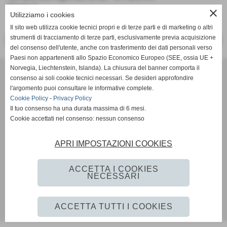
Girone 1
close
Utilizziamo i cookies
Tc Bisenzio - Tennis Cecina
Il sito web utilizza cookie tecnici propri e di terze parti e di marketing o altri
strumenti di tracciamento di terze parti, esclusivamente previa acquisizione
<< PRECEDENTE
SUCCESSIVO >>
del consenso dell'utente, anche con trasferimento dei dati personali verso
Paesi non appartenenti allo Spazio Economico Europeo (SEE, ossia UE +
Norvegia, Liechtenstein, Islanda). La chiusura del banner comporta il
Tennis Club Bisenzio ASD
consenso ai soli cookie tecnici necessari. Se desideri approfondire
Via Ada Negri, 15 - 59100 - Prato
l'argomento puoi consultare le informative complete.
P.I. 01526410970 C.F 92006510488
Cookie Policy
-
Privacy Policy
Codice univoco: M5UXCR1
Il tuo consenso ha una durata massima di 6 mesi.
Coordinate bancarie: Banco Desio IBAN IT11A0344002811000000510100 -
Cookie accettati nel consenso: nessun consenso
Intestato a Tennis Club Bisenzio asd
Tel. 0574/46.56.49
APRI IMPOSTAZIONI COOKIES
Pec: tennisclubbisenzio@pec.it
Mail:
info@tcbisenzio.it
direzione@tcbisenzio.it
ACCETTA I COOKIES
NECESSARI
Privacy Policy
-
Cookie Policy
ACCETTA TUTTI I COOKIES
Realizzazione siti web www.sitoper.it