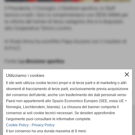
Il Presidente, il Consiglio, il Direttore sportivo, lo Staff
tecnico e tutti i Soci si complimentano con DESII ANNA per
la vittoria del torneo di terza categoria che si è disputato
alla Cooperativa Tennis Livorno.
In finale Anna ha sconfitto Papa Azzurra con il risultato di
6/4 6/2.
Fonte:
La direzione sportiva
close
Utilizziamo i cookies
Il sito web utilizza cookie tecnici propri e di terze parti e di marketing o altri
strumenti di tracciamento di terze parti, esclusivamente previa acquisizione
<< PRECEDENTE
SUCCESSIVO >>
del consenso dell'utente, anche con trasferimento dei dati personali verso
Paesi non appartenenti allo Spazio Economico Europeo (SEE, ossia UE +
Norvegia, Liechtenstein, Islanda). La chiusura del banner comporta il
Tennis Club Bisenzio ASD
consenso ai soli cookie tecnici necessari. Se desideri approfondire
Via Ada Negri, 15 - 59100 - Prato
l'argomento puoi consultare le informative complete.
P.I. 01526410970 C.F 92006510488
Cookie Policy
-
Privacy Policy
Codice univoco: M5UXCR1
Il tuo consenso ha una durata massima di 6 mesi.