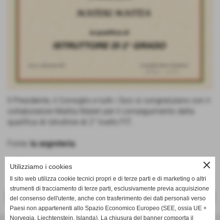
Il Presidente, il Consiglio e tutti i Soci si congratulano con il
collaboratore Mattia Materi per il conseguimento della
qualifica di istruttore di 2° livello FIT.
Fonte:
la segreteria
close
Utilizziamo i cookies
Il sito web utilizza cookie tecnici propri e di terze parti e di marketing o altri
strumenti di tracciamento di terze parti, esclusivamente previa acquisizione
<< PRECEDENTE
SUCCESSIVO >>
del consenso dell'utente, anche con trasferimento dei dati personali verso
Paesi non appartenenti allo Spazio Economico Europeo (SEE, ossia UE +
Norvegia, Liechtenstein, Islanda). La chiusura del banner comporta il