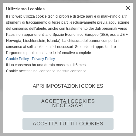
Via Ada Negri, 15 - 59100 - Prato
close
Utilizziamo i cookies
P.I. 01526410970 C.F 92006510488
Il sito web utilizza cookie tecnici propri e di terze parti e di marketing o altri
Codice univoco: M5UXCR1
strumenti di tracciamento di terze parti, esclusivamente previa acquisizione
Coordinate bancarie: Banco Desio IBAN IT11A0344002811000000510100 -
del consenso dell'utente, anche con trasferimento dei dati personali verso
Intestato a Tennis Club Bisenzio asd
Paesi non appartenenti allo Spazio Economico Europeo (SEE, ossia UE +
Tel. 0574/46.56.49
Norvegia, Liechtenstein, Islanda). La chiusura del banner comporta il
Pec: tennisclubbisenzio@pec.it
consenso ai soli cookie tecnici necessari. Se desideri approfondire
Mail:
info@tcbisenzio.it
direzione@tcbisenzio.it
l'argomento puoi consultare le informative complete.
Cookie Policy
-
Privacy Policy
Il tuo consenso ha una durata massima di 6 mesi.
Privacy Policy
-
Cookie Policy
Cookie accettati nel consenso: nessun consenso
Realizzazione siti web www.sitoper.it
APRI IMPOSTAZIONI COOKIES
ACCETTA I COOKIES
NECESSARI
ACCETTA TUTTI I COOKIES