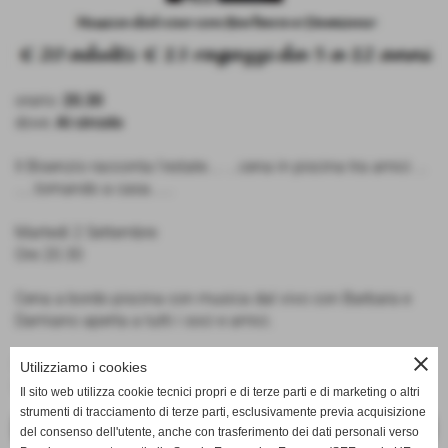
orario:
20.30
dove:
Al circolo
Il Bisenzio racconta l'estate.... ...cena in piscina tra amici ...
.....tornando a casa......
Martedì 2 Settembre
Ore 20.30
Cena a bordo piscina con musica dal vivo con Barbara e
Damiano aperta a tutti i soci e amici.
close
Iscrizioni in bacheca accanto alla segreteria o chiamando
Utilizziamo i cookies
lo 0574/465649 oppure info@tcbisenzio.it
Il sito web utilizza cookie tecnici propri e di terze parti e di marketing o altri
strumenti di tracciamento di terze parti, esclusivamente previa acquisizione
<< PRECEDENTE
SUCCESSIVO >>
del consenso dell'utente, anche con trasferimento dei dati personali verso