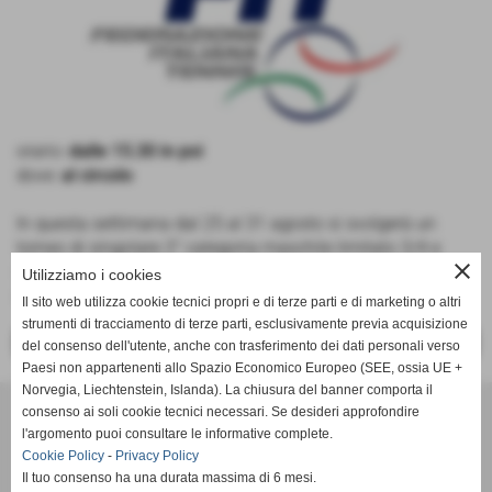
orario:
dalle 15.30 in poi
dove:
al circolo
In questa settimana dal 25 al 31 agosto si svolgerà un
torneo di singolare 3° categoria maschile limitato 3/4 e
close
singolare di 3° categoria libero femminile e di doppio
Utilizziamo i cookies
maschile e femminile
Il sito web utilizza cookie tecnici propri e di terze parti e di marketing o altri
strumenti di tracciamento di terze parti, esclusivamente previa acquisizione
<< PRECEDENTE
SUCCESSIVO >>
del consenso dell'utente, anche con trasferimento dei dati personali verso
Paesi non appartenenti allo Spazio Economico Europeo (SEE, ossia UE +
Norvegia, Liechtenstein, Islanda). La chiusura del banner comporta il
Tennis Club Bisenzio ASD
consenso ai soli cookie tecnici necessari. Se desideri approfondire
Via Ada Negri, 15 - 59100 - Prato
l'argomento puoi consultare le informative complete.
P.I. 01526410970 C.F 92006510488
Cookie Policy
-
Privacy Policy
Codice univoco: M5UXCR1
Il tuo consenso ha una durata massima di 6 mesi.