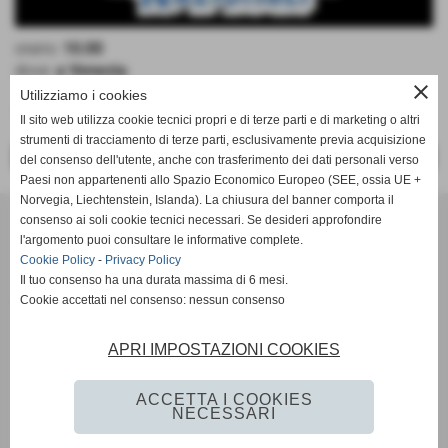
orario:
10.00
dove:
a Venezia
close
Utilizziamo i cookies
Tc Ca del Moro Vs Tc Bisenzio
Il sito web utilizza cookie tecnici propri e di terze parti e di marketing o altri
strumenti di tracciamento di terze parti, esclusivamente previa acquisizione
<< PRECEDENTE
SUCCESSIVO >>
del consenso dell'utente, anche con trasferimento dei dati personali verso
Paesi non appartenenti allo Spazio Economico Europeo (SEE, ossia UE +
Norvegia, Liechtenstein, Islanda). La chiusura del banner comporta il
Tennis Club Bisenzio ASD
consenso ai soli cookie tecnici necessari. Se desideri approfondire
Via Ada Negri, 15 - 59100 - Prato
l'argomento puoi consultare le informative complete.
P.I. 01526410970 C.F 92006510488
Cookie Policy
-
Privacy Policy
Il tuo consenso ha una durata massima di 6 mesi.
Codice univoco: M5UXCR1
Cookie accettati nel consenso: nessun consenso
Coordinate bancarie: Banco Desio IBAN IT11A0344002811000000510100 -
Intestato a Tennis Club Bisenzio asd
Tel. 0574/46.56.49
APRI IMPOSTAZIONI COOKIES
Pec: tennisclubbisenzio@pec.it
Mail:
info@tcbisenzio.it
direzione@tcbisenzio.it
ACCETTA I COOKIES
NECESSARI
Privacy Policy
-
Cookie Policy