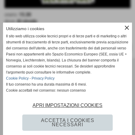
orario:
15.30
dove:
Al circolo
close
Utilizziamo i cookies
Tc Bisenzio Vs Tennis La Fiorita "A"
Il sito web utilizza cookie tecnici propri e di terze parti e di marketing o altri
strumenti di tracciamento di terze parti, esclusivamente previa acquisizione
<< PRECEDENTE
SUCCESSIVO >>
del consenso dell'utente, anche con trasferimento dei dati personali verso
Paesi non appartenenti allo Spazio Economico Europeo (SEE, ossia UE +
Norvegia, Liechtenstein, Islanda). La chiusura del banner comporta il
Tennis Club Bisenzio ASD
consenso ai soli cookie tecnici necessari. Se desideri approfondire
Via Ada Negri, 15 - 59100 - Prato
l'argomento puoi consultare le informative complete.
P.I. 01526410970 C.F 92006510488
Cookie Policy
-
Privacy Policy
Il tuo consenso ha una durata massima di 6 mesi.
Codice univoco: M5UXCR1
Cookie accettati nel consenso: nessun consenso
Coordinate bancarie: Banco Desio IBAN IT11A0344002811000000510100 -
Intestato a Tennis Club Bisenzio asd
Tel. 0574/46.56.49
APRI IMPOSTAZIONI COOKIES
Pec: tennisclubbisenzio@pec.it
Mail:
info@tcbisenzio.it
direzione@tcbisenzio.it
ACCETTA I COOKIES
NECESSARI
Privacy Policy
-
Cookie Policy