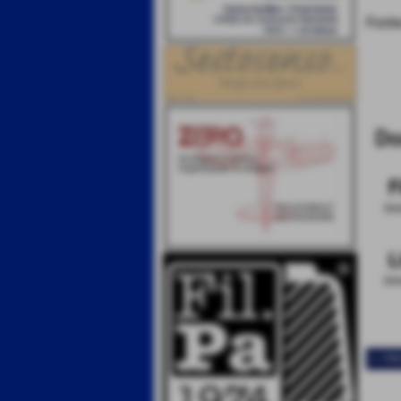
Font
Do
F
Dim
L
Dim
<< PR