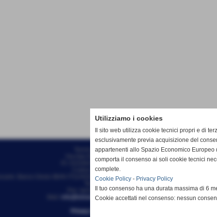
Utilizziamo i cookies
Il sito web utilizza cookie tecnici propri e di ter
esclusivamente previa acquisizione del consen
appartenenti allo Spazio Economico Europeo (
Tennis Club Bisenzio ASD
Via Ada Negri, 15 - 59100 - Prato
comporta il consenso ai soli cookie tecnici ne
P.I. 01526410970 C.F 92006510488
complete.
Codice univoco: M5UXCR1
ncarie: Banco Desio IBAN IT11A0344002811000000510100 - Intestato a Tennis Clu
Cookie Policy
-
Privacy Policy
Tel. 0574/46.56.49
Il tuo consenso ha una durata massima di 6 me
Pec: tennisclubbisenzio@pec.it
Mail:
info@tcbisenzio.it
direzione@tcbisenzio.it
Cookie accettati nel consenso: nessun conse
Privacy Policy
-
Cookie Policy