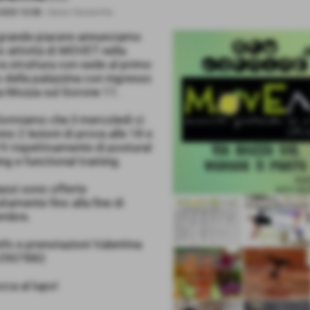
2020 10:58
-
News Generiche
grande piacere annunciamo
zio attività di MOVET nella
a struttura con sede al primo
 della palazzina con ingresso
a Mozza sul Gorone 11.
formiamo che il mercoledì ci
no 2 lezioni di prova alle 18 e
19 rispettivamente di postural
ing e functional training.
assi sono offerte
itamente fino alla fine di
embre.
nfo e prenotazioni Valentina
2907882
cca al lupo!