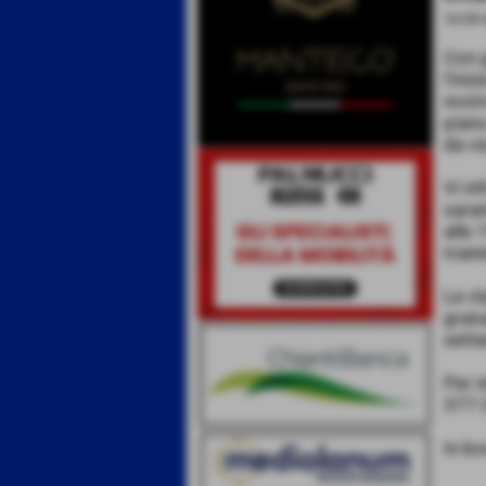
16-09-
Con 
l'ini
nostr
piano
da vi
Vi in
saran
alle 
train
Le cl
gratu
sett
Per i
377-
In bo