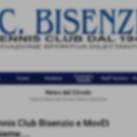
Consiglio
e
Tornei
Strutture
Staff Tecnico
D
Statuto
News dal Circolo
Home
>
News dal Circolo
>
News Generiche
nnis Club Bisenzio e MovEt
ieme....