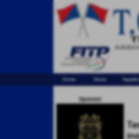
Home
Storia
Squadr
Sponsor
Te
ins