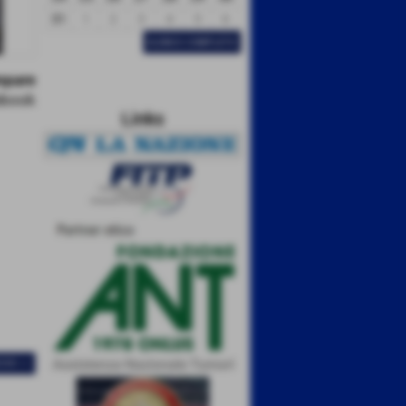
31
1
2
3
4
5
6
ELENCO COMPLETO
Links
IVO >>