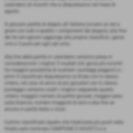
calendario di incontri che si disputeranno nel mese di
agosto.
Si giocano partite di doppio all´italiana (ovvero un set a
girare con tutti e quattro i componenti del doppio), alla fine
dei tre set ognuno aggiunge alla propria classifica i game
vinti e 3 punti per ogni set vinto.
Alla fine delle partite in calendario verranno prese in
considerazione i migliori 5 risultati (chi gioca più incontri
ha maggior possibilità di scartare i punteggi peggiori) e i
primi 4 classificati disputeranno la finale con lo stesso
criterio, nel caso di arrivo di più giocatori con lo stesso
punteggio verranno scelti i migliori seguendo questo
criterio: maggior numero di partite giocate, maggior peso
sulla bilancia, numero maggiore di anni e alla fine se
ancora in parità testa o croce.
Il primo classificato (quello che totalizzerà più punti nella
finale) sarà nominato CAMPIONE D´AGOSTO e si