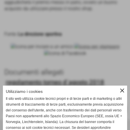
aggiudicherà il premio messo in palio, ovvero un buono
acquisto da utilizzare presso il nostro shop.
Fonte:
La direzione sportiva
Documenti allegati
regolamento torneo d´agosto 2018
close
Dimensione: 219,06 KB
Utilizziamo i cookies
Il sito web utilizza cookie tecnici propri e di terze parti e di marketing o altri
strumenti di tracciamento di terze parti, esclusivamente previa acquisizione
<< PRECEDENTE
SUCCESSIVO >>
del consenso dell'utente, anche con trasferimento dei dati personali verso
Paesi non appartenenti allo Spazio Economico Europeo (SEE, ossia UE +
Norvegia, Liechtenstein, Islanda). La chiusura del banner comporta il
Tennis Club Bisenzio ASD
consenso ai soli cookie tecnici necessari. Se desideri approfondire