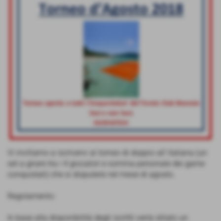
Vi invitiamo a iscrivervi al torneo di doppio all´italiana (un
set a girare tra i 4 giocatori e somma personale dei game
conquistati) che si disputerà nel mese di agosto.
Regolamento:
In base alla disponibilità degli iscritti verrà stilato un